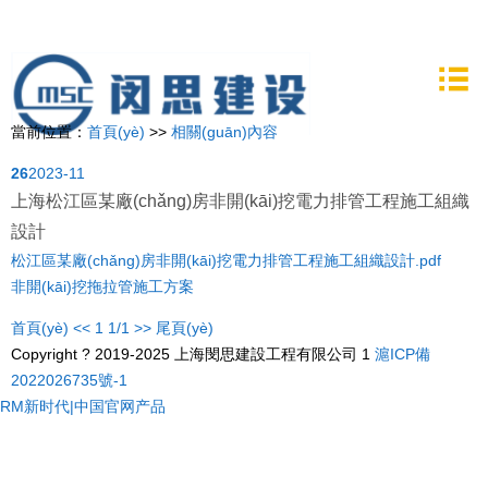
當前位置：
首頁(yè)
>>
相關(guān)內容
26
2023-11
上海松江區某廠(chǎng)房非開(kāi)挖電力排管工程施工組織
設計
松江區某廠(chǎng)房非開(kāi)挖電力排管工程施工組織設計.pdf
非開(kāi)挖
拖拉管
施工方案
首頁(yè)
<<
1
1/1
>>
尾頁(yè)
Copyright ? 2019-2025 上海閔思建設工程有限公司 1
滬ICP備
2022026735號-1
RM新时代|中国官网产品